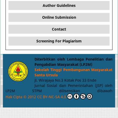
Author Guidelines
Online Submission
Contact
Screening For Plagiarism
Diterbitkan oleh Lembaga Penelitian dan
Pengabdian Masyarakat (LP2M)
Sekolah Tinggi Pembangunan Masyarakat
Santa Ursula
Jl. Wirajaya No.3 Kotak Pos 33 Ende
Jurnal Sosial dan Pemerintahan (JSP) oleh
LP2M STPM dilisensikan dibawah
Hak Cipta © 2012 CC BY-NC-SA 4.0