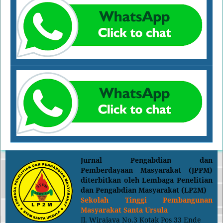
Jurnal Pengabdian dan
Pemberdayaan Masyarakat (JPPM)
d
iterbitkan oleh Lembaga Penelitian
dan Pengabdian Masyarakat (LP2M)
Sekolah Tinggi Pembangunan
Masyarakat Santa Ursula
Jl. Wirajaya No.3 Kotak Pos 33 Ende