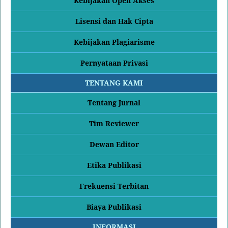
Kebijakan Open Akses
Lisensi dan Hak Cipta
Kebijakan Plagiarisme
Pernyataan Privasi
TENTANG KAMI
Tentang Jurnal
Tim Reviewer
Dewan Editor
Etika Publikasi
Frekuensi Terbitan
Biaya Publikasi
INFORMASI