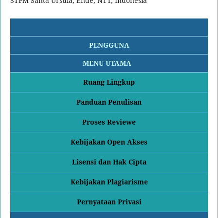
STPM Santa Ursula, Ende, NTT, Indonesia
PENGGUNA
MENU UTAMA
Ruang Lingkup
Panduan Penulisan
Proses Reviewe
Kebijakan Open Akses
Lisensi dan Hak Cipta
Kebijakan Plagiarisme
Pernyataan Privasi