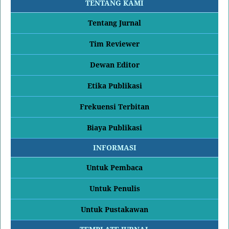
TENTANG KAMI
Tentang Jurnal
Tim Reviewer
Dewan Editor
Etika Publikasi
Frekuensi Terbitan
Biaya Publikasi
INFORMASI
Untuk Pembaca
Untuk Penulis
Untuk Pustakawan