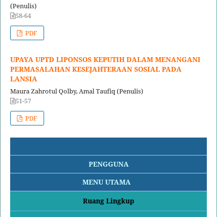
(Penulis)
58-64
PDF
UPAYA UPTD LIPONSOS KEPUTIH DALAM MENANGANI
PERMASALAHAN KESEJAHTERAAN SOSIAL PADA
LANSIA
Maura Zahrotul Qolby, Amal Taufiq (Penulis)
51-57
PDF
PENGGUNA
MENU UTAMA
Ruang Lingkup