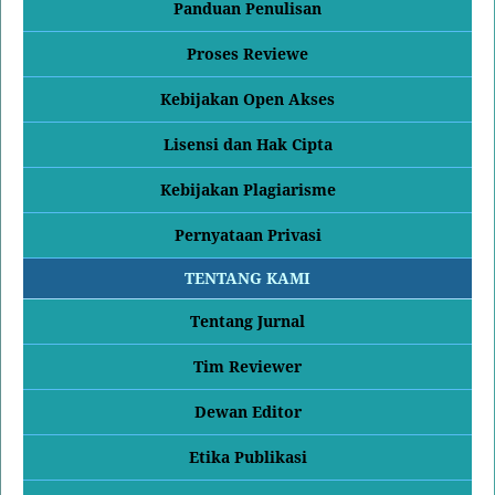
Panduan Penulisan
Proses Reviewe
Kebijakan Open Akses
Lisensi dan Hak Cipta
Kebijakan Plagiarisme
Pernyataan Privasi
TENTANG KAMI
Tentang Jurnal
Tim Reviewer
Dewan Editor
Etika Publikasi