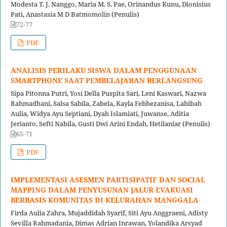
Modesta T. J. Nanggo, Maria M. S. Pae, Orinandus Kunu, Dionisius
Pati, Anastasia M D Batmomolin (Penulis)
72-77
PDF
ANALISIS PERILAKU SISWA DALAM PENGGUNAAN
SMARTPHONE SAAT PEMBELAJARAN BERLANGSUNG
Sipa Pitonna Putri, Yosi Della Puspita Sari, Leni Kaswari, Nazwa
Rahmadhani, Salsa Sabila, Zabela, Kayla Febhezanisa, Labibah
Aulia, Widya Ayu Septiani, Dyah Islamiati, Juwanse, Aditia
Jerianto, Sefti Nabila, Gusti Dwi Arini Endah, Hetilaniar (Penulis)
65-71
PDF
IMPLEMENTASI ASESMEN PARTISIPATIF DAN SOCIAL
MAPPING DALAM PENYUSUNAN JALUR EVAKUASI
BERBASIS KOMUNITAS DI KELURAHAN MANGGALA
Firda Aulia Zahra, Mujaddidah Syarif, Siti Ayu Anggraeni, Adisty
Sevilla Rahmadania, Dimas Adrian Inrawan, Yolandika Arsyad